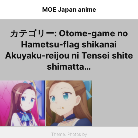
Skip
MOE Japan anime
to
content
カテゴリー:
Otome-game no
Hametsu-flag shikanai
Akuyaku-reijou ni Tensei shite
shimatta…
Otome game no Hametsu flag shikanai Akuyaku Reijou ni Tensei shiteshimatta… Episode 12 Catarina.Claes(shy) 乙女ゲームの破滅フラグしかない悪役令嬢に転生してしまった… １２話 カタリナ・クラエス（弱気）
Otome game no Hametsu flag shikanai Akuyaku Reijou ni Tensei shiteshimatta… Episode
乙女ゲームの破滅フラグしかない悪役令嬢に転生してしまった… １話 カタリナ・クラエス（幼少期）
Theme: Photos by