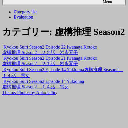
Menu
Category list
Evaluation
カテゴリー:
虚構推理 Season2
Kyokou Suiri Season2 Episode 22 Iwanaga.Kotoko
虚構推理 Season2 ２２話 岩永琴子
Kyokou Suiri Season2 Episode 21 Iwanaga.Kotoko
虚構推理 Season2 ２１話 岩永琴子
Kyokou Suiri Season2 Episode 14 Yukionna虚構推理 Season2
１４話 雪女
Kyokou Suiri Season2 Episode 14 Yukionna
虚構推理 Season2 １４話 雪女
Theme: Photos by
Automattic
.