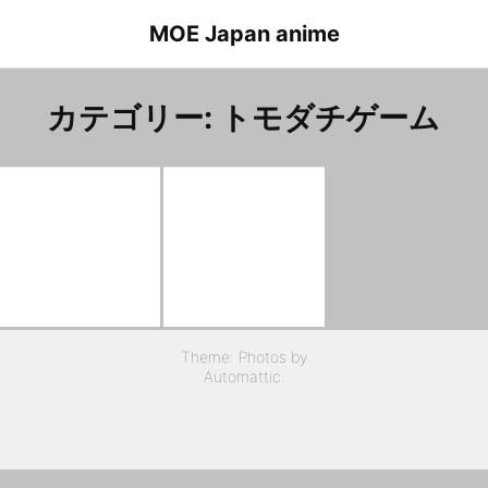
Skip
MOE Japan anime
to
content
カテゴリー:
トモダチゲーム
Tomodachi-game Episode 9 Minase.Maria
トモダチゲーム ９話 水瀬マリア
Tomodachi-game Episode 1 Kokorogi.Yutori
トモダチゲーム １話 心木ゆとり
Theme: Photos by
Automattic
.