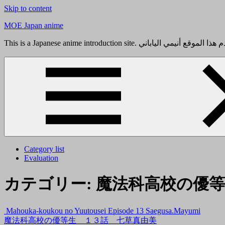
Skip to content
MOE Japan anime
Category list
Evaluation
カテゴリー:
魔法科高校の優等
Mahouka-koukou no Yuutousei Episode 13 Saegusa.Mayumi
魔法科高校の優等生 １３話 七草真由美