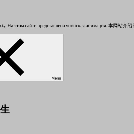
This is a Japanese anime introduction site. يقدم هذا الموقع أنيمي الياباني. На этом сайте представлена японска
Menu
生