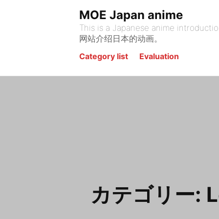
Skip
MOE Japan anime
to
This is a Japanese anime introduction site. يقدم هذا الموقع أنيمي الياباني. На этом сайте представлена я
content
网站介绍日本的动画。
Category list
Evaluation
カテゴリー:
L