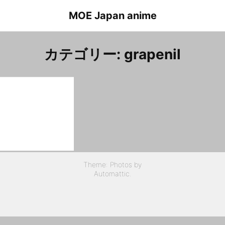
Skip
MOE Japan anime
to
content
カテゴリー:
grapenil
Grapenil Episode 13 Mifune.Nana
グレイプニル １３話 三船奈々
Theme: Photos by
Automattic
.